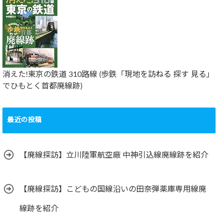
消えた!東京の鉄道 310路線 (歩鉄「現地を訪ねる 探す 見る」
でひもとく首都廃線跡)
最近の投稿
【廃線探訪】立川陸軍航空廠 中神引込線廃線跡を紹介
【廃線探訪】こどもの国線沿いの田奈弾薬庫専用線廃
線跡を紹介