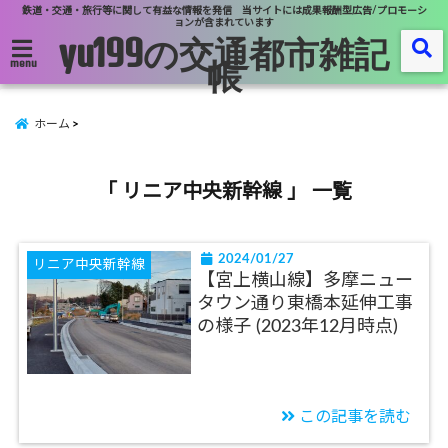
鉄道・交通・旅行等に関して有益な情報を発信 当サイトには成果報酬型広告/プロモーシ
ョンが含まれています
yu199の交通都市雑記
帳
menu
ホーム
「 リニア中央新幹線 」 一覧
2024/01/27
リニア中央新幹線
【宮上横山線】多摩ニュー
タウン通り東橋本延伸工事
の様子 (2023年12月時点)
この記事を読む