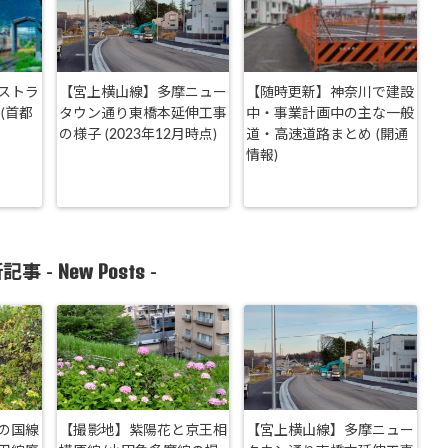
ストラ
【宮上横山線】多摩ニュー
【随時更新】神奈川で建設
(首都
タウン通り東橋本延伸工事
中・事業計画中の主な一般
の様子 (2023年12月時点)
道・高速道路まとめ (開通
情報)
New Posts
記事 -
-
の国線
【撮影地】紫陽花と京王相
【宮上横山線】多摩ニュー