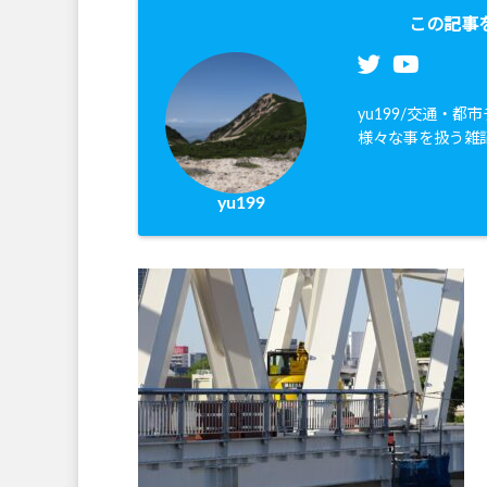
この記事
yu199/交通・
様々な事を扱う雑
yu199