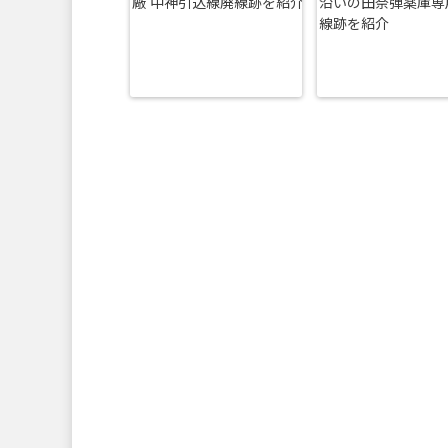
廠 中神引込線廃線跡を紹介
沿いの田奈弾薬庫専
線跡を紹介