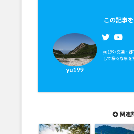
この記事を
yu199/交通
して様々な事を
yu199
関連記