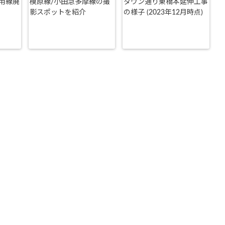
用線廃
模原線/小田急多摩線の撮
タウン通り東橋本延伸工事
影スポットを紹介
の様子 (2023年12月時点)