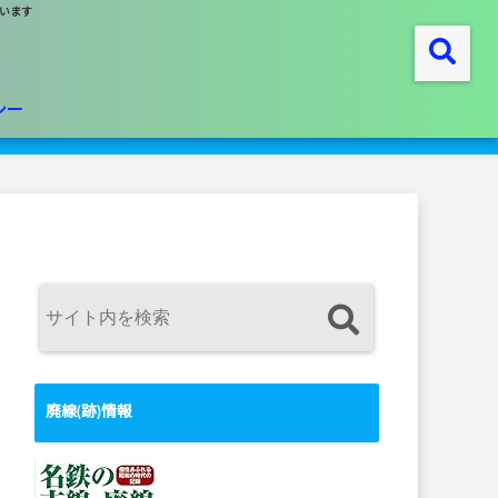
います
シー
廃線(跡)情報