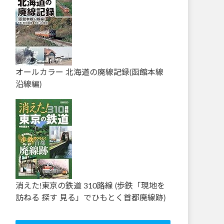
オールカラー 北海道の廃線記録(函館本線
沿線編)
消えた!東京の鉄道 310路線 (歩鉄「現地を
訪ねる 探す 見る」でひもとく首都廃線跡)