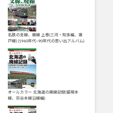
名鉄の支線、廃線 上巻(三河・知多編、瀬
戸線) (1960年代~90年代の思い出アルバム)
オールカラー 北海道の廃線記録(留萌本
線、宗谷本線沿線編)