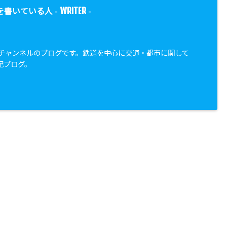
WRITER
を書いている人 -
-
都市チャンネルのブログです。鉄道を中心に交通・都市に関して
記ブログ。