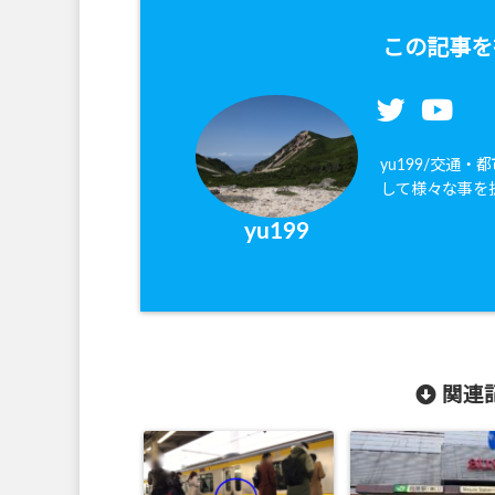
この記事を
yu199/交通
して様々な事を
yu199
関連記