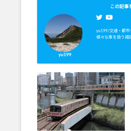
この記事
yu199/交通・
様々な事を扱う雑
yu199