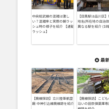
中央総武線の混雑は激し
【目黒駅は品川区】
い？混雑率と実際の朝ラッ
地名(所在地の自治体
シュ時の様子を紹介 【通勤
異なる駅を紹介 (18
ラッシュ】
最新
【廃線探訪】立川陸軍航空
【廃線探訪】こども
廠 中神引込線廃線跡を紹介
沿いの田奈弾薬庫専
線跡を紹介