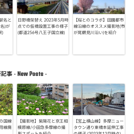
駅名と
日野橋架替え 2023年5月時
【桜とのコラボ】田園都市
名)が
点での仮橋設置工事の様子
線沿線のオススメ撮影地(市
駅)
(都道256号八王子国立線)
が尾鶴見川沿い)を紹介
New Posts
記事 -
-
の国線
【撮影地】紫陽花と京王相
【宮上横山線】多摩ニュー
用線廃
模原線/小田急多摩線の撮
タウン通り東橋本延伸工事
影スポットを紹介
の様子 (2023年12月時点)