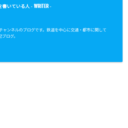
WRITER
を書いている人 -
-
都市チャンネルのブログです。鉄道を中心に交通・都市に関して
記ブログ。