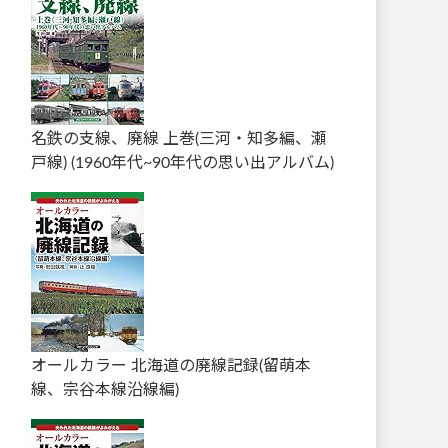
名鉄の支線、廃線 上巻(三河・知多編、瀬
戸線) (1960年代~90年代の思い出アルバム)
オールカラー 北海道の廃線記録(留萌本
線、宗谷本線沿線編)