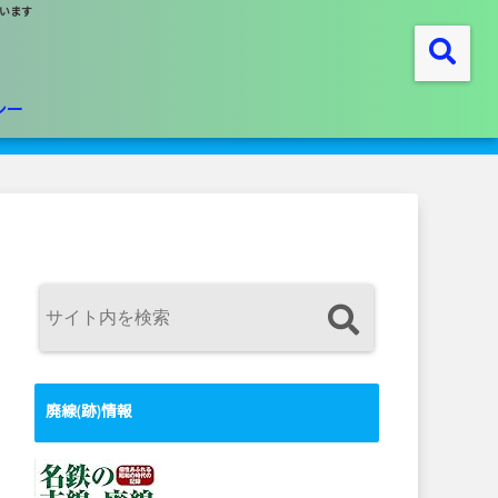
います
シー
廃線(跡)情報