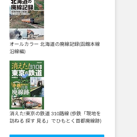
オールカラー 北海道の廃線記録(函館本線
沿線編)
消えた!東京の鉄道 310路線 (歩鉄「現地を
訪ねる 探す 見る」でひもとく首都廃線跡)