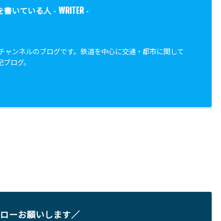
WRITER
を書いている人 -
-
都市チャンネルのブログです。鉄道を中心に交通・都市に関して
記ブログ。
ローお願いします／