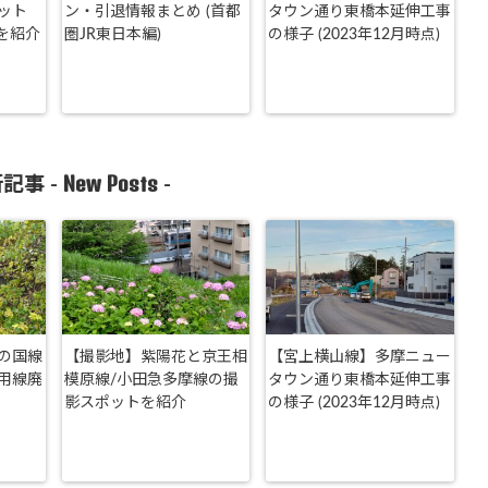
ット
ン・引退情報まとめ (首都
タウン通り東橋本延伸工事
 を紹介
圏JR東日本編)
の様子 (2023年12月時点)
New Posts
記事 -
-
の国線
【撮影地】紫陽花と京王相
【宮上横山線】多摩ニュー
用線廃
模原線/小田急多摩線の撮
タウン通り東橋本延伸工事
影スポットを紹介
の様子 (2023年12月時点)