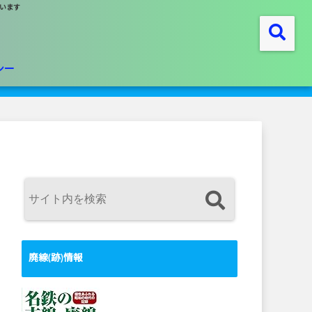
います
シー
廃線(跡)情報