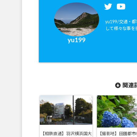
yu199/交通
して様々な事を
yu199
関連記
【相鉄直通】羽沢横浜国大
【撮影地】田園都市