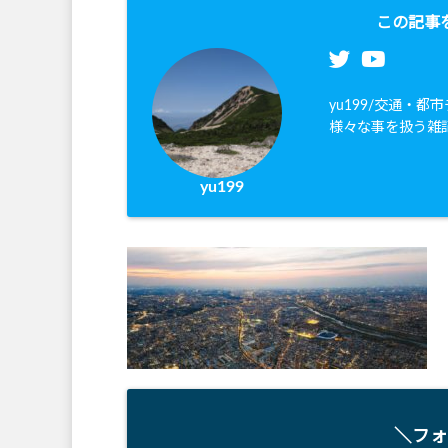
この記事
yu199/交通・
様々な事を扱う雑
yu199
＼フォ