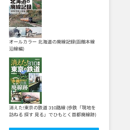
オールカラー 北海道の廃線記録(函館本線
沿線編)
消えた!東京の鉄道 310路線 (歩鉄「現地を
訪ねる 探す 見る」でひもとく首都廃線跡)