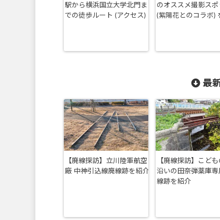
駅から横浜国立大学北門ま
のオススメ撮影スポ
での徒歩ルート (アクセス)
(紫陽花とのコラボ)
最新
【廃線探訪】立川陸軍航空
【廃線探訪】こども
廠 中神引込線廃線跡を紹介
沿いの田奈弾薬庫専
線跡を紹介