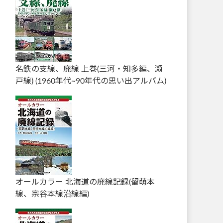
名鉄の支線、廃線 上巻(三河・知多編、瀬
戸線) (1960年代~90年代の思い出アルバム)
オールカラー 北海道の廃線記録(留萌本
線、宗谷本線沿線編)