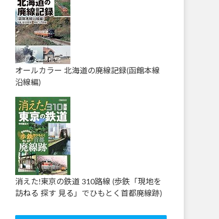
オールカラー 北海道の廃線記録(函館本線
沿線編)
消えた!東京の鉄道 310路線 (歩鉄「現地を
訪ねる 探す 見る」でひもとく首都廃線跡)