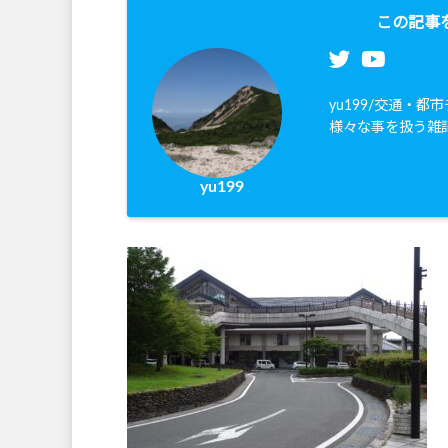
この記事
yu199/交通・
様々な事を扱う雑
yu199