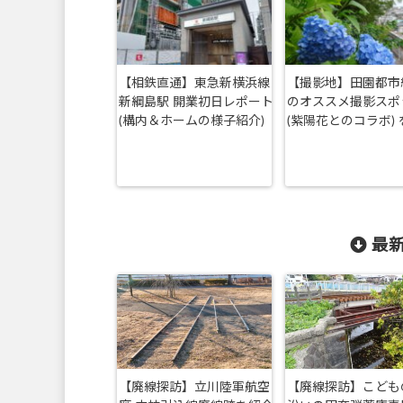
【相鉄直通】東急新横浜線
【撮影地】田園都市
新綱島駅 開業初日レポート
のオススメ撮影スポ
(構内＆ホームの様子紹介)
(紫陽花とのコラボ)
最新
【廃線探訪】立川陸軍航空
【廃線探訪】こども