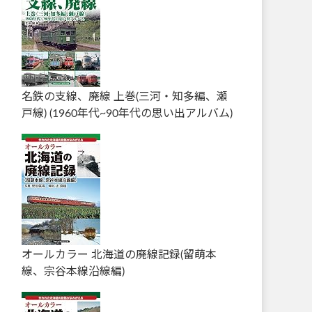
名鉄の支線、廃線 上巻(三河・知多編、瀬
戸線) (1960年代~90年代の思い出アルバム)
オールカラー 北海道の廃線記録(留萌本
線、宗谷本線沿線編)