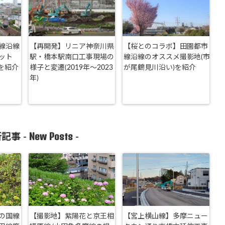
線沿線
【再開発】リニア神奈川県
【桜とのコラボ】田園都市
ット
駅・橋本駅南口工事現場の
線沿線のオススメ撮影地(市
 を紹介
様子と変遷(2019年～2023
が尾鶴見川沿い)を紹介
年)
New Posts
記事 -
-
の国線
【撮影地】紫陽花と京王相
【宮上横山線】多摩ニュー