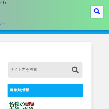
います
シー
廃線(跡)情報