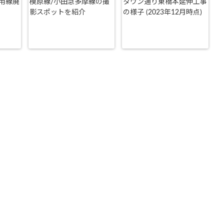
用線廃
模原線/小田急多摩線の撮
タウン通り東橋本延伸工事
影スポットを紹介
の様子 (2023年12月時点)