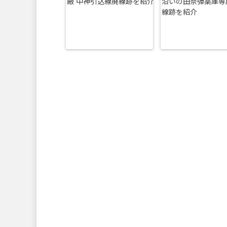
廠 中神引込線廃線跡を紹介
沿いの田奈弾薬庫専
線跡を紹介