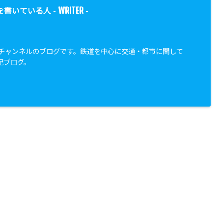
WRITER
を書いている人 -
-
都市チャンネルのブログです。鉄道を中心に交通・都市に関して
記ブログ。