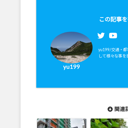
この記事を
yu199/交通
して様々な事を
yu199
関連記