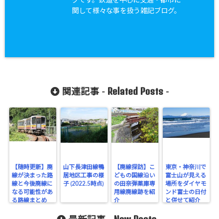
グです。鉄道を中心に交通・都市に
関して様々な事を扱う雑記ブログ。
Related Posts
関連記事 -
-
【随時更新】廃
山下長津田線鴨
【廃線探訪】こ
東京・神奈川で
線が決まった路
居地区工事の様
どもの国線沿い
富士山が見える
線と今後廃線に
子 (2022.5時点)
の田奈弾薬庫専
場所をダイヤモ
なる可能性があ
用線廃線跡を紹
ンド富士の日付
る路線まとめ
介
と併せて紹介
(鉄道)
(20カ所)