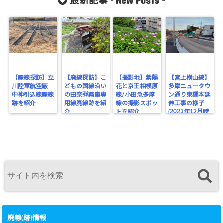
New Posts
最新記事 -
-
【廃線探訪】立
【廃線探訪】こ
【撮影地】紫陽
【宮上横山線】
川陸軍航空廠
どもの国線沿い
花と京王相模原
多摩ニュータウ
中神引込線廃線
の田奈弾薬庫専
線/小田急多摩
ン通り東橋本延
跡を紹介
用線廃線跡を紹
線の撮影スポッ
伸工事の様子
介
トを紹介
(2023年12月時
点)
廃線(跡)情報