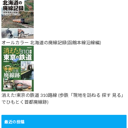
オールカラー 北海道の廃線記録(函館本線沿線編)
消えた!東京の鉄道 310路線 (歩鉄「現地を訪ねる 探す 見る」
でひもとく首都廃線跡)
最近の投稿