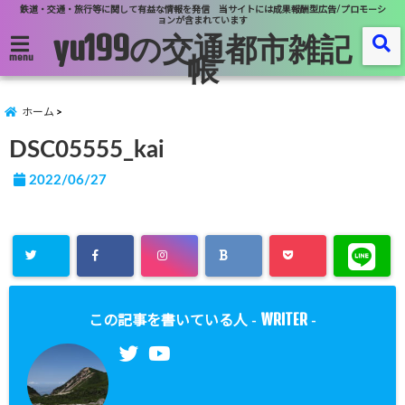
鉄道・交通・旅行等に関して有益な情報を発信 当サイトには成果報酬型広告/プロモーシ
ョンが含まれています
yu199の交通都市雑記
帳
menu
ホーム
DSC05555_kai
2022/06/27
WRITER
この記事を書いている人 -
-