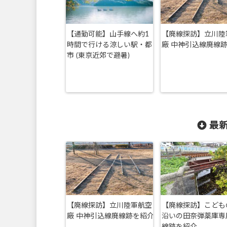
【通勤可能】山手線へ約1
【廃線探訪】立川陸
時間で行ける涼しい駅・都
廠 中神引込線廃線
市 (東京近郊で避暑)
最新
【廃線探訪】立川陸軍航空
【廃線探訪】こども
廠 中神引込線廃線跡を紹介
沿いの田奈弾薬庫専
線跡を紹介