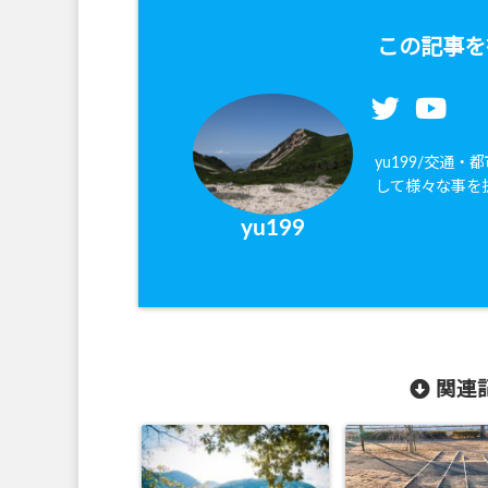
この記事を
yu199/交通
して様々な事を
yu199
関連記