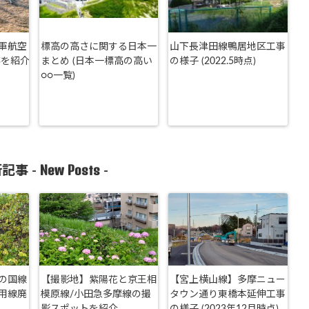
軍航空
標高の高さに関する日本一
山下長津田線鴨居地区工事
跡を紹介
まとめ (日本一標高の高い
の様子 (2022.5時点)
○○一覧)
New Posts
記事 -
-
の国線
【撮影地】紫陽花と京王相
【宮上横山線】多摩ニュー
用線廃
模原線/小田急多摩線の撮
タウン通り東橋本延伸工事
影スポットを紹介
の様子 (2023年12月時点)