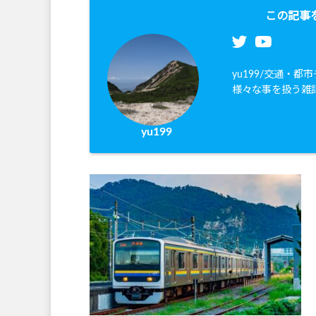
この記事
yu199/交通・
様々な事を扱う雑
yu199