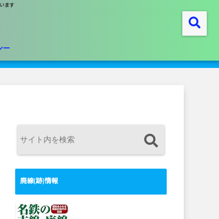
います
シー
廃線(跡)情報