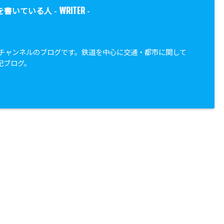
WRITER
を書いている人 -
-
都市チャンネルのブログです。鉄道を中心に交通・都市に関して
記ブログ。