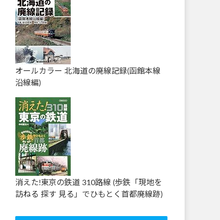
オールカラー 北海道の廃線記録(函館本線
沿線編)
消えた!東京の鉄道 310路線 (歩鉄「現地を
訪ねる 探す 見る」でひもとく首都廃線跡)