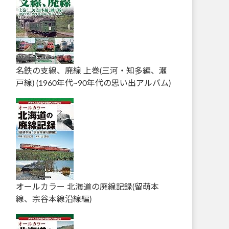
名鉄の支線、廃線 上巻(三河・知多編、瀬
戸線) (1960年代~90年代の思い出アルバム)
オールカラー 北海道の廃線記録(留萌本
線、宗谷本線沿線編)