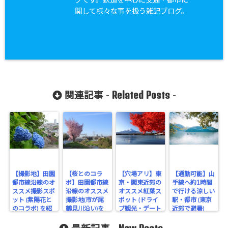
グです。鉄道を中心に交通・都市に
関して様々な事を扱う雑記ブログ。
Related Posts
関連記事 -
-
【撮影地】田園
【桜とのコラ
【穴場アリ】東
【通勤可能】山
都市線沿線のオ
ボ】田園都市線
京・関東近郊の
手線へ約1時間
ススメ撮影スポ
沿線のオススメ
オススメ紅葉ス
で行ける涼しい
ット (紫陽花と
撮影地(市が尾
ポット (ドライ
駅・都市 (東京
のコラボ) を紹
鶴見川沿い)を
ブ観光・デート
近郊で避暑)
OK)
介
紹介