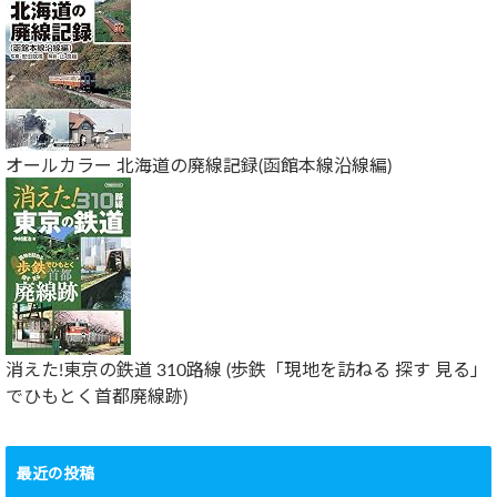
オールカラー 北海道の廃線記録(函館本線沿線編)
消えた!東京の鉄道 310路線 (歩鉄「現地を訪ねる 探す 見る」
でひもとく首都廃線跡)
最近の投稿