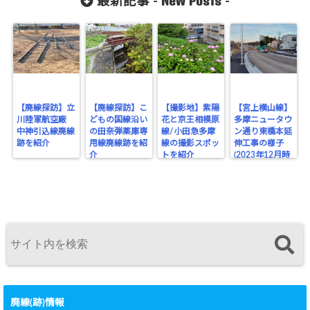
New Posts
最新記事 -
-
【廃線探訪】立
【廃線探訪】こ
【撮影地】紫陽
【宮上横山線】
川陸軍航空廠
どもの国線沿い
花と京王相模原
多摩ニュータウ
中神引込線廃線
の田奈弾薬庫専
線/小田急多摩
ン通り東橋本延
跡を紹介
用線廃線跡を紹
線の撮影スポッ
伸工事の様子
介
トを紹介
(2023年12月時
点)
廃線(跡)情報