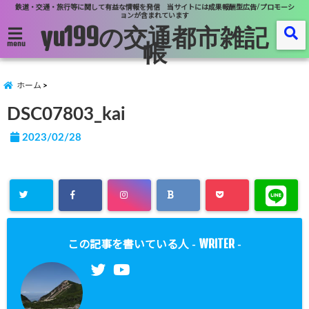
鉄道・交通・旅行等に関して有益な情報を発信 当サイトには成果報酬型広告/プロモーシ
ョンが含まれています
yu199の交通都市雑記
帳
menu
ホーム
DSC07803_kai
2023/02/28
WRITER
この記事を書いている人 -
-