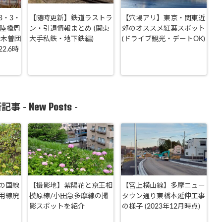
3・3・
【随時更新】鉄道ラストラ
【穴場アリ】東京・関東近
町陸橋周
ン・引退情報まとめ (関東
郊のオススメ紅葉スポット
～木曽団
大手私鉄・地下鉄編)
(ドライブ観光・デートOK)
2.6時
New Posts
記事 -
-
の国線
【撮影地】紫陽花と京王相
【宮上横山線】多摩ニュー
用線廃
模原線/小田急多摩線の撮
タウン通り東橋本延伸工事
影スポットを紹介
の様子 (2023年12月時点)