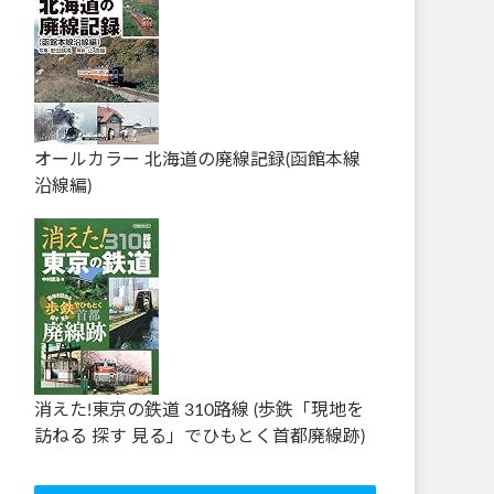
オールカラー 北海道の廃線記録(函館本線
沿線編)
消えた!東京の鉄道 310路線 (歩鉄「現地を
訪ねる 探す 見る」でひもとく首都廃線跡)