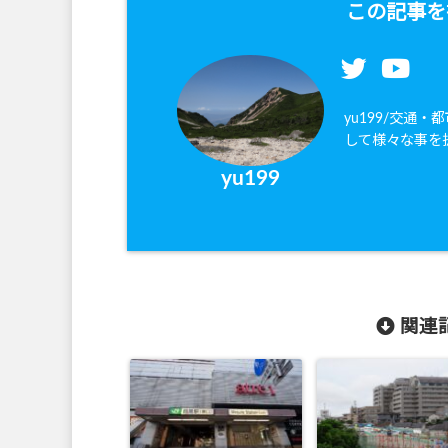
この記事を
yu199/交通
して様々な事を
yu199
関連記