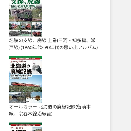
名鉄の支線、廃線 上巻(三河・知多編、瀬
戸線) (1960年代~90年代の思い出アルバム)
オールカラー 北海道の廃線記録(留萌本
線、宗谷本線沿線編)