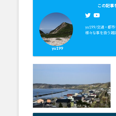
この記事
yu199/交通・
様々な事を扱う雑
yu199