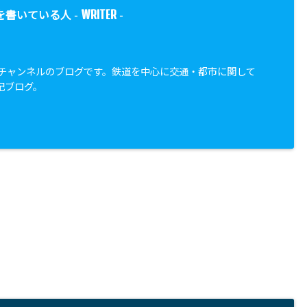
WRITER
を書いている人 -
-
都市チャンネルのブログです。鉄道を中心に交通・都市に関して
記ブログ。