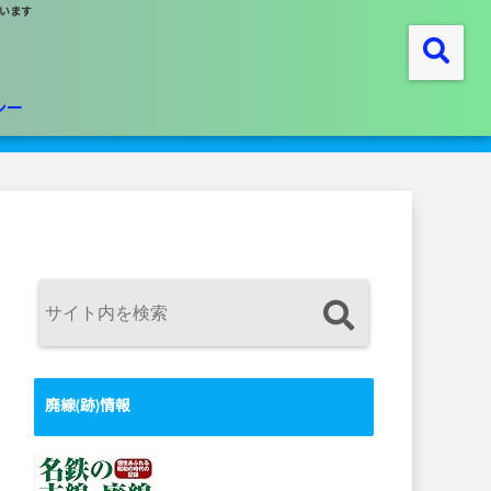
います
シー
廃線(跡)情報