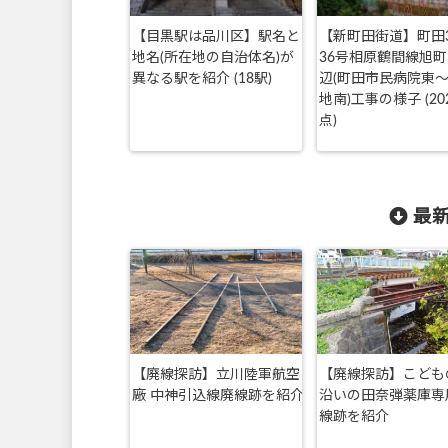
【目黒駅は品川区】駅名と
【新町田街道】町田
地名(所在地の自治体名)が
36号相原鶴間線旭
異なる駅を紹介 (18駅)
辺(町田市民病院東
地南)工事の様子 (202
点)
最新
【廃線探訪】立川陸軍航空
【廃線探訪】こども
廠 中神引込線廃線跡を紹介
沿いの田奈弾薬庫専
線跡を紹介