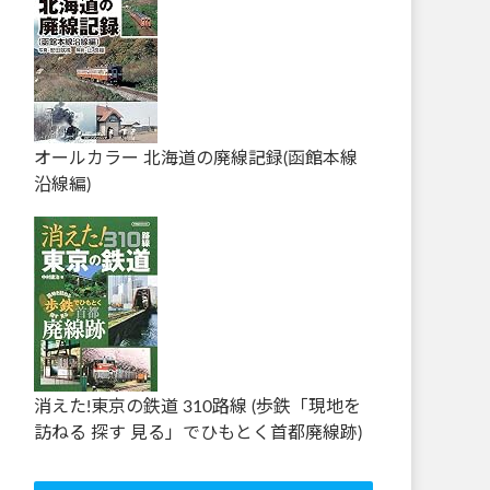
オールカラー 北海道の廃線記録(函館本線
沿線編)
消えた!東京の鉄道 310路線 (歩鉄「現地を
訪ねる 探す 見る」でひもとく首都廃線跡)