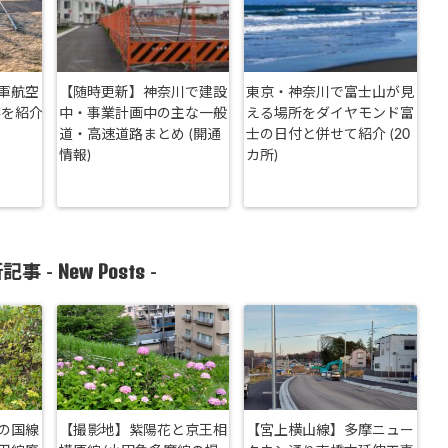
軍航空
【随時更新】神奈川で建設
東京・神奈川で富士山が見
跡を紹介
中・事業計画中の主な一般
える場所をダイヤモンド富
道・高速道路まとめ (開通
士の日付と併せて紹介 (20
情報)
カ所)
New Posts
記事 -
-
の国線
【撮影地】紫陽花と京王相
【宮上横山線】多摩ニュー