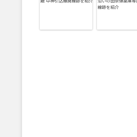
廠 中神引込線廃線跡を紹介
沿いの田奈弾薬庫専
線跡を紹介