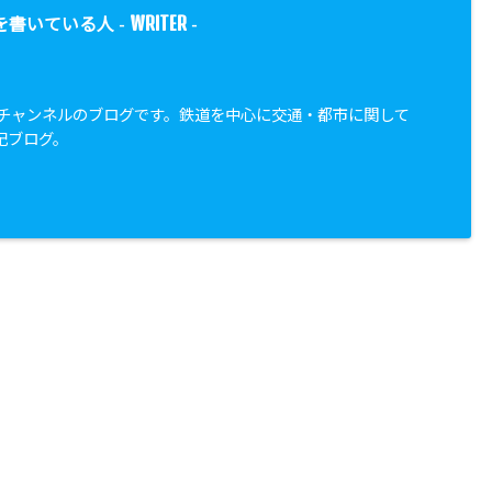
WRITER
を書いている人 -
-
都市チャンネルのブログです。鉄道を中心に交通・都市に関して
記ブログ。