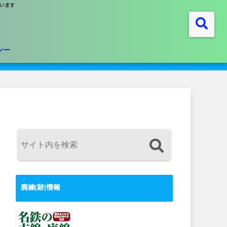
います
シー
廃線(跡)情報