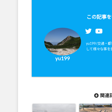
この記事を
yu199/交通
して様々な事を
yu199
関連記