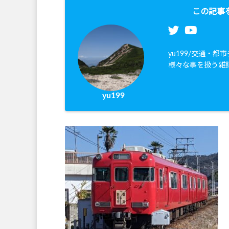
この記事
yu199/交通・
様々な事を扱う雑
yu199