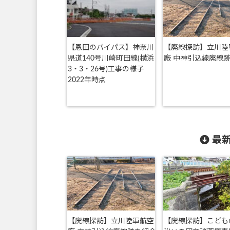
【恩田のバイパス】神奈川
【廃線探訪】立川陸
県道140号川崎町田線(横浜
廠 中神引込線廃線
3・3・26号)工事の様子
2022年時点
最新
【廃線探訪】立川陸軍航空
【廃線探訪】こども