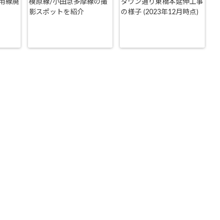
用線廃
模原線/小田急多摩線の撮
タウン通り東橋本延伸工事
影スポットを紹介
の様子 (2023年12月時点)