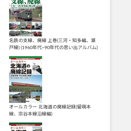
名鉄の支線、廃線 上巻(三河・知多編、瀬
戸線) (1960年代~90年代の思い出アルバム)
オールカラー 北海道の廃線記録(留萌本
線、宗谷本線沿線編)